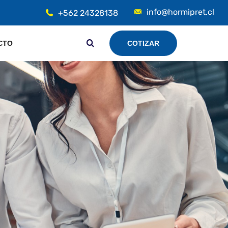
info@hormipret.cl
+562 24328138
CTO
COTIZAR