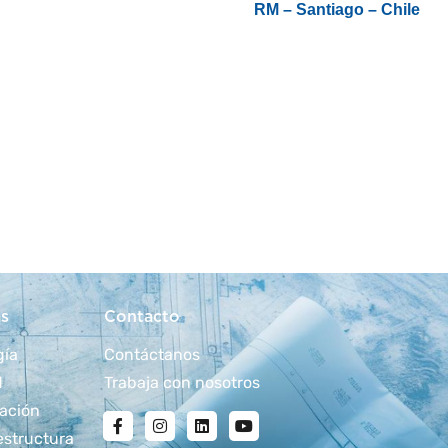
RM – Santiago – Chile
s
Contacto
gía
Contáctanos
d
Trabaja con nosotros
ación
estructura