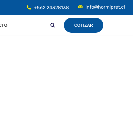
info@hormipret.cl
+562 24328138
CTO
COTIZAR