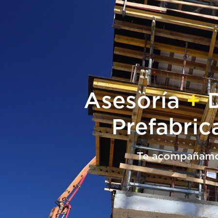
Asesoría
+
D
Prefabric
Te
acompañam