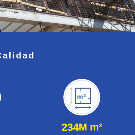
Calidad
234
M m²