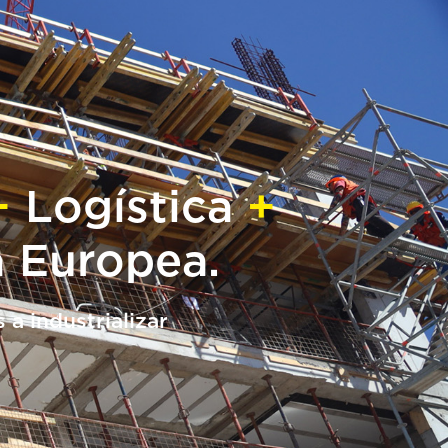
+
Logística
+
a Europea.
s
a
industrializar