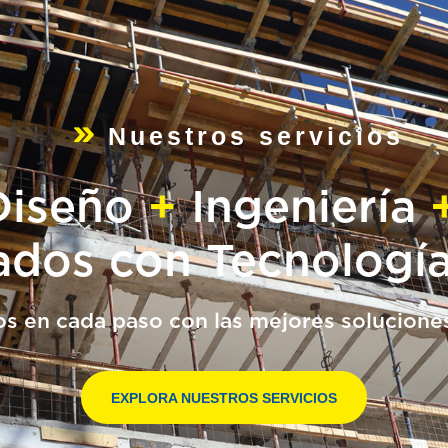
Nuestros servicios
iseño
+
Ingeniería
ados con Tecnologí
os
en
cada
paso
con
las
mejores
solucione
EXPLORA NUESTROS SERVICIOS