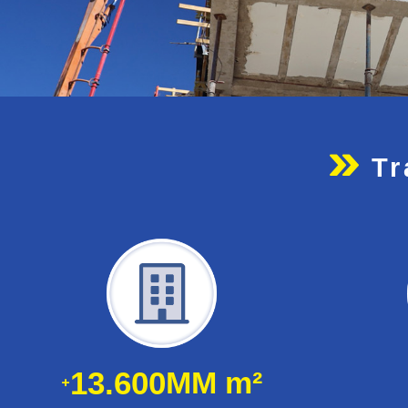
Tr
13.600
MM m²
+